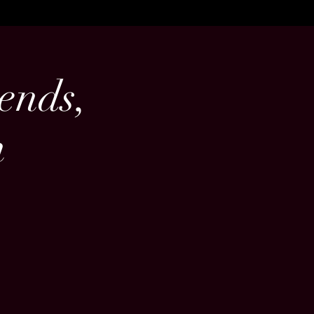
ends,
h