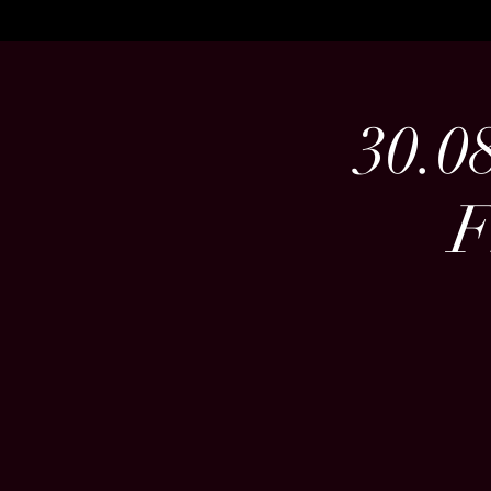
30.0
F