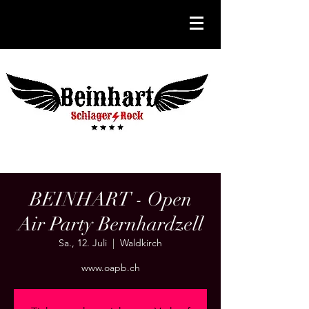
BEINHART - Open
Air Party Bernhardzell
Sa., 12. Juli
  |  
Waldkirch
www.oapb.ch