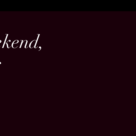
kend,
r