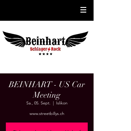
BEINHART - US Car
Meeting
Sa., 05. Sept.
  |  
Islikon
www.streetbillys.ch