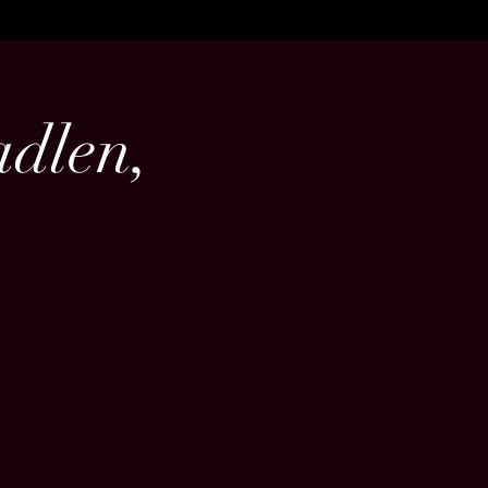
dlen,