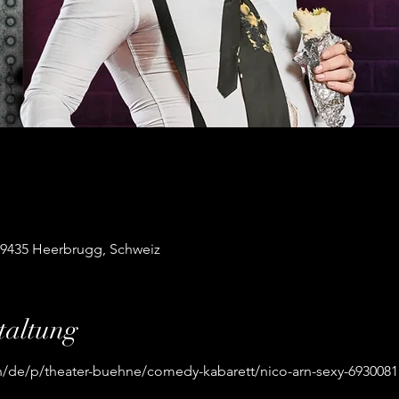
 9435 Heerbrugg, Schweiz
taltung
.ch/de/p/theater-buehne/comedy-kabarett/nico-arn-sexy-693008