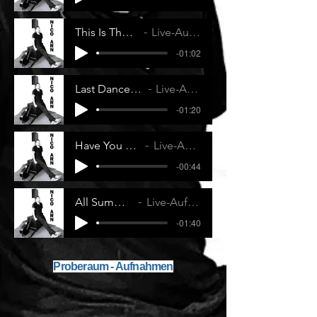
This Is The Life - Amy Macdonald
Live-Aufnahme Nico Arn Solo
-01:02
Last Dance with Mary Jane - Tom Petty
Live-Aufnahme Nico Arn Solo
-01:20
Have You Ever Seen The Rain - CCR
Live-Aufnahme Nico Arn Solo
-00:44
All Summer Long - Kid Rock
Live-Aufnahme Nico Arn Solo
-01:40
Proberaum - Aufnahmen