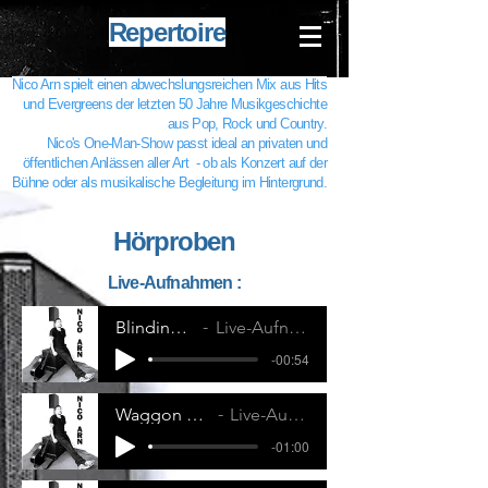
Repertoire
Nico Arn spielt einen abwechslungsreichen Mix aus Hits
und Evergreens der letzten 50 Jahre Musikgeschichte
aus Pop, Rock und Country.
Nico's One-Man-Show passt ideal an privaten und
öffentlichen Anlässen aller Art - ob als Konzert auf der
Bühne oder als musikalische Begleitung im Hintergrund.
Hörproben
Live-Aufnahmen :
Blinding Lights - Tebey
Live-Aufnahme Nico Arn Solo
-00:54
Waggon Wheel - Darius Rucker
Live-Aufnahme Nico Arn Solo
-01:00