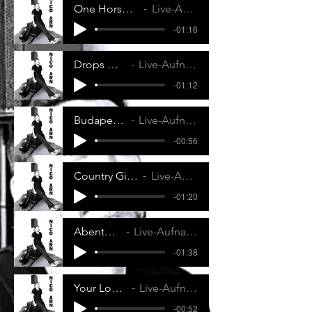
One Horse Town - Blackbery Smoke
Live-Aufnahme Nico Arn Solo
-01:16
Drops Of Jupiter - Train
Live-Aufnahme Nico Arn Solo
-01:12
Budapest - George Ezra
Live-Aufnahme Nico Arn Solo
-00:56
Country Girls (Shake it) - Luke Bryan
Live-Aufnahme Nico Arn Solo
-01:20
Abenteuerland - Pur
Live-Aufnahme Nico Arn Solo
-01:38
Your Love - The Outfield
Live-Aufnahme Nico Arn Solo
-00:52